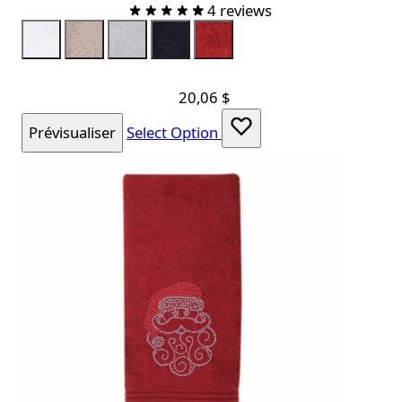
4 reviews
Color
ServietteBlanche
Taupe
Gray
ServietteNoire
ServietteRouge
20,06 $
Prévisualiser
Select Option