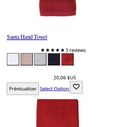
Santa Hand Towel
3 reviews
Color
ServietteBlanche
Taupe
Gray
ServietteNoire
ServietteRouge
20,06 $US
Prévisualiser
Select Option