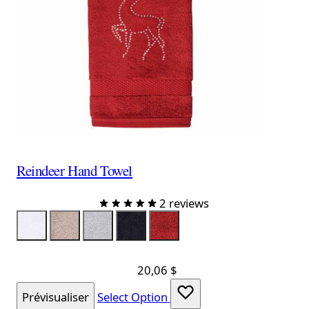
Reindeer Hand Towel
2 reviews
Color
ServietteBlanche
Taupe
Gray
ServietteNoire
ServietteRouge
20,06 $
Prévisualiser
Select Option