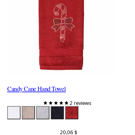
Candy Cane Hand Towel
2 reviews
Color
ServietteBlanche
Taupe
Gray
ServietteNoire
ServietteRouge
20,06 $