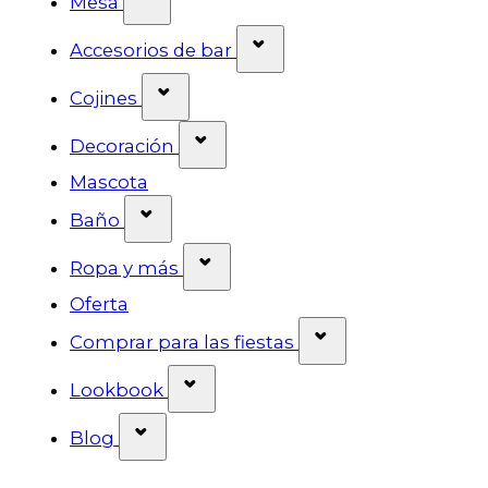
Mesa
Mostrar submenú para l
Accesorios de bar
Mostrar submenú para la categor
Cojines
Mostrar submenú para la cat
Decoración
Mascota
Mostrar submenú para la categorí
Baño
Mostrar submenú para la ca
Ropa y más
Oferta
Mostrar submenú 
Comprar para las fiestas
Mostrar submenú para la cate
Lookbook
Mostrar submenú para la categoría
Blog