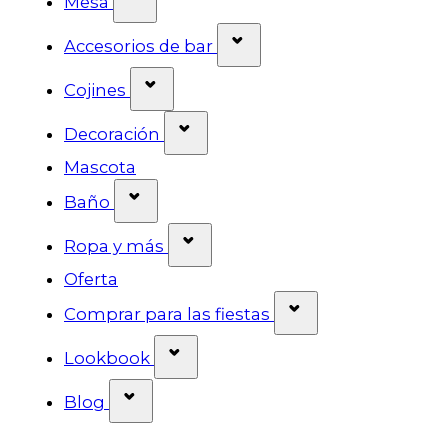
Mesa
Mostrar submenú para l
Accesorios de bar
Mostrar submenú para la categor
Cojines
Mostrar submenú para la cat
Decoración
Mascota
Mostrar submenú para la categorí
Baño
Mostrar submenú para la ca
Ropa y más
Oferta
Mostrar submenú 
Comprar para las fiestas
Mostrar submenú para la cate
Lookbook
Mostrar submenú para la categoría
Blog