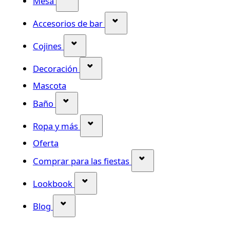
Mesa
Mostrar submenú para la ca
Accesorios de bar
Mostrar submenú para la categoría Co
Cojines
Mostrar submenú para la categor
Decoración
Mascota
Mostrar submenú para la categoría Bañ
Baño
Mostrar submenú para la categor
Ropa y más
Oferta
Mostrar submenú para
Comprar para las fiestas
Mostrar submenú para la categorí
Lookbook
Mostrar submenú para la categoría Blog
Blog