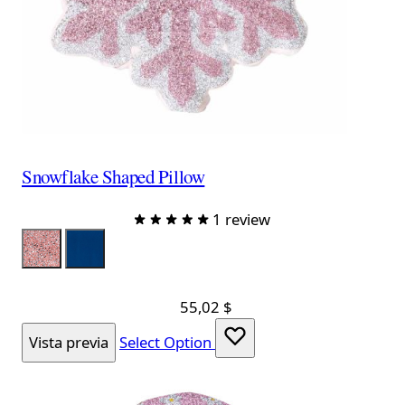
Snowflake Shaped Pillow
1 review
Color
LumPink
LumNavy
55,02 $
Vista previa
Select Option