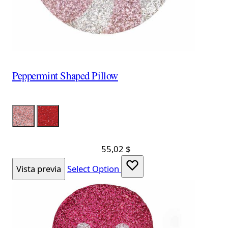
Peppermint Shaped Pillow
Color
LumPink
LumRed
55,02 $
Vista previa
Select Option