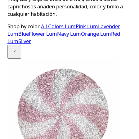
caprichosos añaden personalidad, color y brillo a
cualquier habitación.
Shop by color
All Colors
LumPink
LumLavender
LumBlueFlower
LumNavy
LumOrange
LumRed
LumSilver