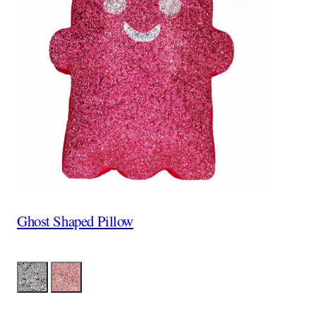
Ghost Shaped Pillow
Color
LumSilver
LumPink