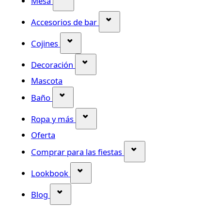
Mesa
Mostrar submenú para la ca
Accesorios de bar
Mostrar submenú para la categoría Co
Cojines
Mostrar submenú para la categor
Decoración
Mascota
Mostrar submenú para la categoría Bañ
Baño
Mostrar submenú para la categor
Ropa y más
Oferta
Mostrar submenú para
Comprar para las fiestas
Mostrar submenú para la categorí
Lookbook
Mostrar submenú para la categoría Blog
Blog