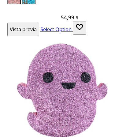
LumPink
LumFlorAzul
54,99 $
Vista previa
Select Option