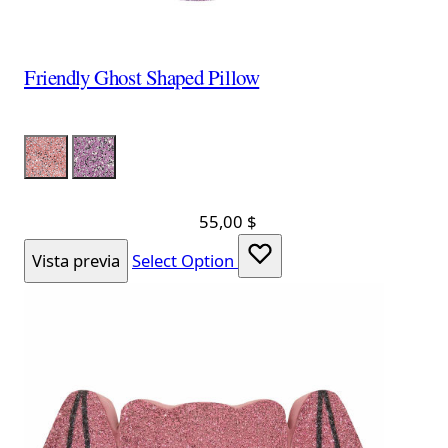
Friendly Ghost Shaped Pillow
Color
LumPink
LumLavanda
55,00 $
Vista previa
Select Option