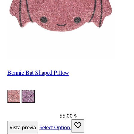
Bonnie Bat Shaped Pillow
Color
LumPink
LumLavanda
55,00 $
Vista previa
Select Option