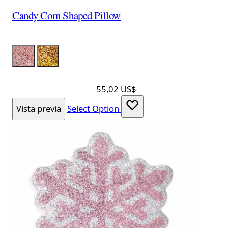
Candy Corn Shaped Pillow
Color
LumPink
LumOrange
55,02 US$
Vista previa
Select Option