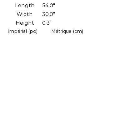
Length
54.0"
Width
30.0"
Height
0.3"
Impérial (po)
Métrique (cm)