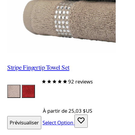
Stripe Fingertip Towel Set
92 reviews
Color
TowelTaupe
TowelRed
À partir de
25,03 $US
Prévisualiser
Select Option