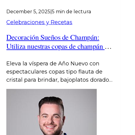
December 5, 2025
|
5 min de lectura
Celebraciones y Recetas
Decoración Sueños de Champán:
Utiliza nuestras copas de champán de
lujo y acentos dorados para brindar
por el Año Nuevo
Eleva la víspera de Año Nuevo con
espectaculares copas tipo flauta de
cristal para brindar, bajoplatos dorados
resplandecientes y detalles metálicos.
Transforma tu mesa en una escena
glamurosa y centelleante, digna de un
brindis.