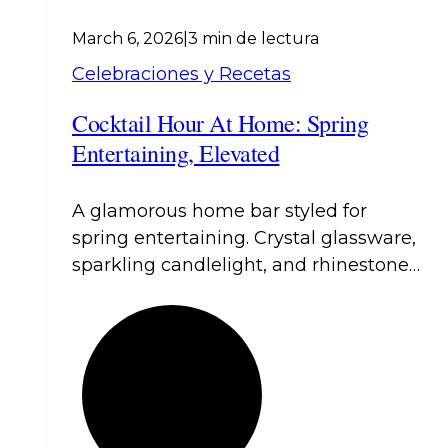
March 6, 2026
|
3 min de lectura
Celebraciones y Recetas
Cocktail Hour At Home: Spring
Entertaining, Elevated
A glamorous home bar styled for
spring entertaining. Crystal glassware,
sparkling candlelight, and rhinestone
trays set a celebratory mood. Light
citrus scents and pastel hues evoke a
fresh, lively atmosphere. Signature
cocktails and luxe accents inspire
unforgettable evenings with friends.