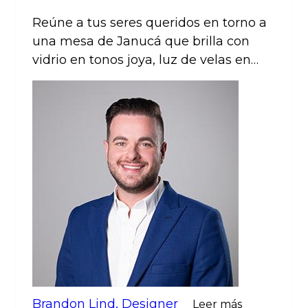
Luces con estilo
Reúne a tus seres queridos en torno a
una mesa de Janucá que brilla con
vidrio en tonos joya, luz de velas en
cristal y vajilla reluciente. Eleva la
Fiesta de las Luces con una decoración
de lujo y centelleante.
Brandon Lind, Designer
Leer más