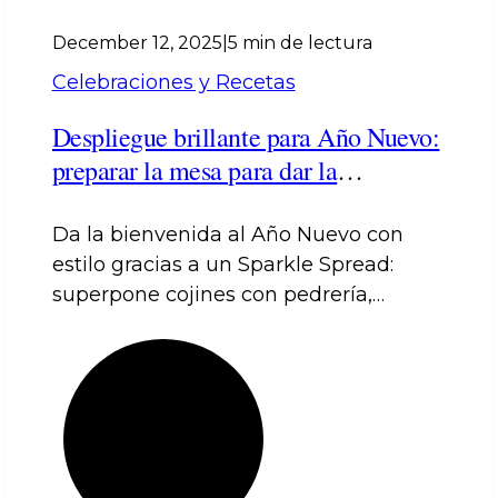
December 12, 2025
|
5 min de lectura
Celebraciones y Recetas
Despliegue brillante para Año Nuevo:
preparar la mesa para dar la
bienvenida con estilo
Da la bienvenida al Año Nuevo con
estilo gracias a un Sparkle Spread:
superpone cojines con pedrería,
caminos de mesa metálicos y vajilla de
lujo para crear una mesa glamorosa,
completa con ideas de regalos chic
para celebraciones inolvidables.