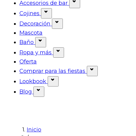
Mostrar submenú para la categorí
Accesorios de bar
Mostrar submenú para 
Cojines
Mostrar submenú para la categor
Decoración
Mostrar submenú para la cat
Mascota
Baño
Mostrar submenú para la categorí
Ropa y más
Mostrar submenú para la ca
Oferta
Comprar para las fiestas
Mostrar submenú
Lookbook
Mostrar submenú para la cate
Blog
Mostrar submenú para la categoría
Inicio