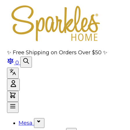
Saltar al contenido principal
Saltar a navegación
Ir a la búsqueda
Saltar al pie de página
✨ Free Shipping on Orders Over $50 ✨
0
Mesa