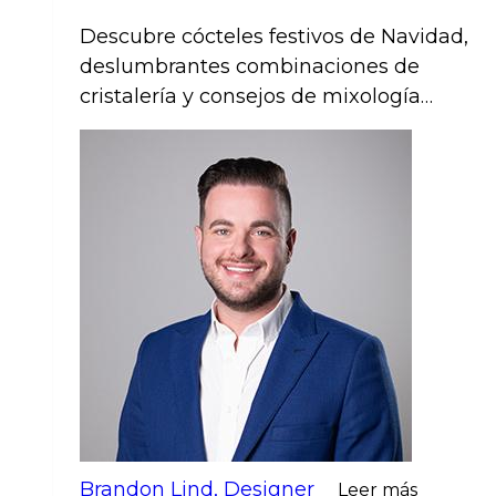
de lujo
Descubre cócteles festivos de Navidad,
deslumbrantes combinaciones de
cristalería y consejos de mixología
profesional para que tus reuniones
navideñas sean realmente alegres y
radiantes. ¡Brilla en cada brindis!
Brandon Lind, Designer
Leer más