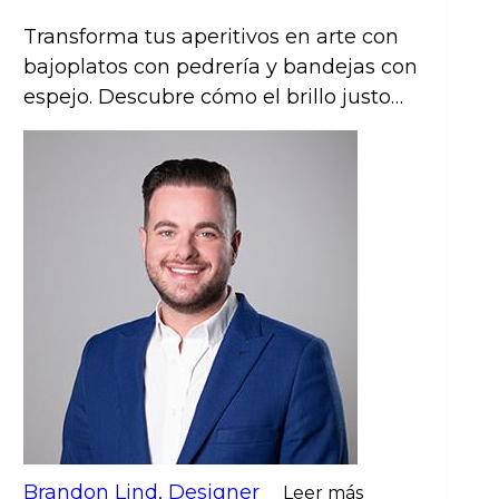
bandejas con pedrería para delicias
deslumbrantes
Transforma tus aperitivos en arte con
bajoplatos con pedrería y bandejas con
espejo. Descubre cómo el brillo justo
eleva cualquier reunión de lo simple a
lo deslumbrante—¡a tus invitados les
encantará!
Brandon Lind, Designer
Leer más