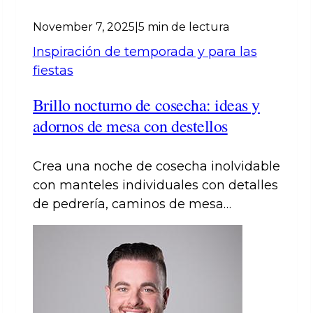
November 7, 2025
|
5 min de lectura
Inspiración de temporada y para las
fiestas
Brillo nocturno de cosecha: ideas y
adornos de mesa con destellos
Crea una noche de cosecha inolvidable
con manteles individuales con detalles
de pedrería, caminos de mesa
glamurosos, copas de cristal y mullidos
cojines de terciopelo. Descubre
deslumbrante inspiración otoñal para
la mesa y un brillo a la altura de tus
invitados.