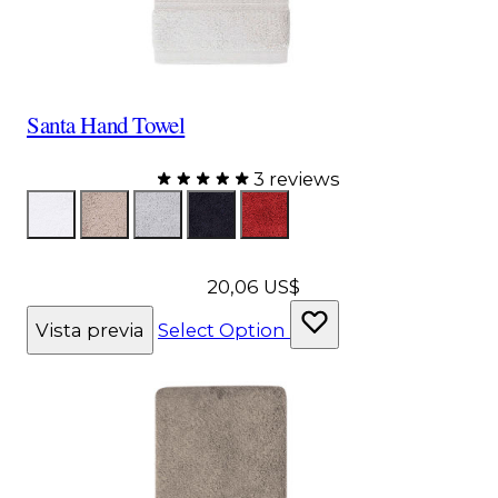
Santa Hand Towel
3 reviews
Color
ToallaBlanca
ToallaTopo
Toalla Gris
ToallaNegra
ToallaRoja
20,06 US$
Vista previa
Select Option