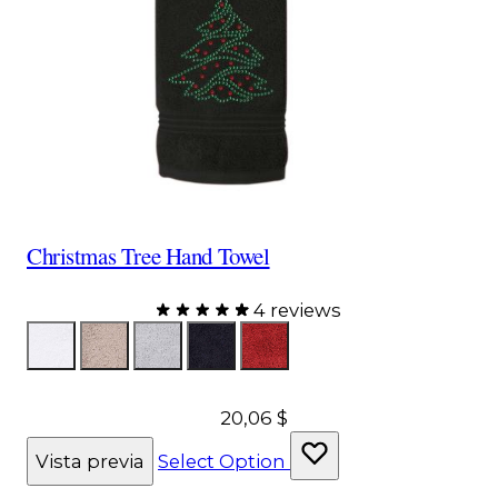
Christmas Tree Hand Towel
4 reviews
Color
ToallaBlanca
ToallaTopo
Toalla Gris
ToallaNegra
ToallaRoja
20,06 $
Vista previa
Select Option