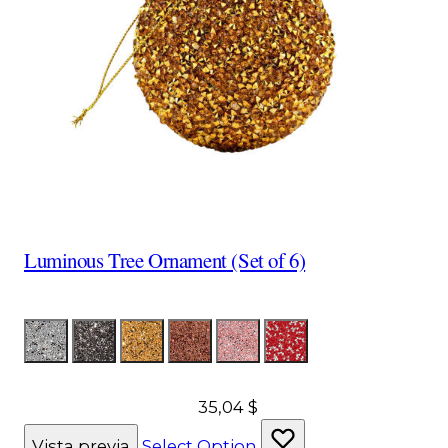
Luminous Tree Ornament (Set of 6)
Color
LumSilver
LumCharcoal
LumGold
LumCopper
LumPink
LumRojoPlata
35,04 $
Vista previa
Select Option