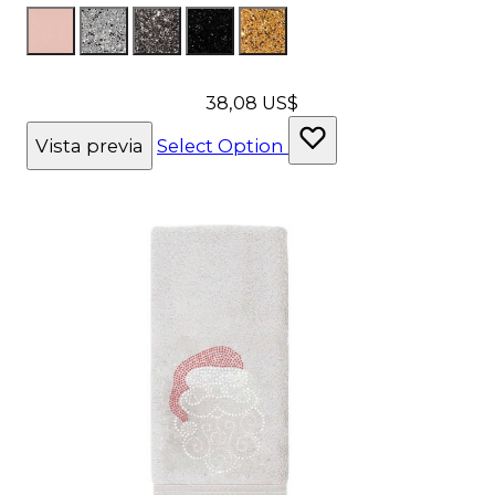
Color
FabBlushTerciopelo
LumSilver
LumCharcoal
LumBlack
LumGold
38,08 US$
Vista previa
Select Option