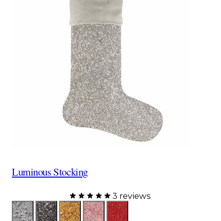
Luminous Stocking
3 reviews
Color
LumSilver
LumCharcoal
LumGold
LumPink
LumRed