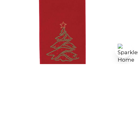
Christmas Tree Wine Bag
Color
Bolsa para vino blanca
BolsaDeVinoPlata
Bolsa de vino negra
Bolsa para vino roja