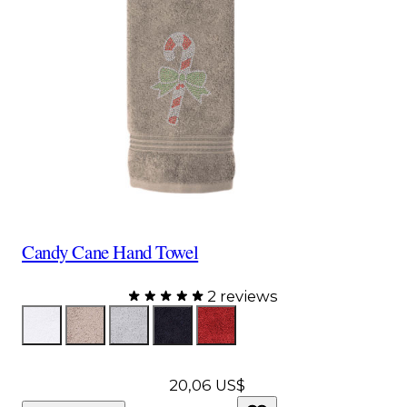
Candy Cane Hand Towel
2 reviews
Color
ToallaBlanca
ToallaTopo
Toalla Gris
ToallaNegra
ToallaRoja
20,06 $