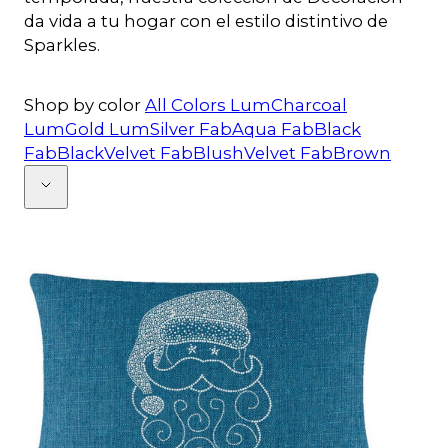
da vida a tu hogar con el estilo distintivo de
Sparkles.
Shop by color
All Colors
LumCharcoal
LumGold
LumSilver
FabAqua
FabBlack
FabBlackVelvet
FabBlushVelvet
FabBrown