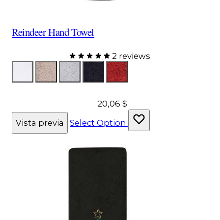
Reindeer Hand Towel
2 reviews
Color
ToallaBlanca
ToallaTopo
Toalla Gris
ToallaNegra
ToallaRoja
20,06 $
Vista previa
Select Option