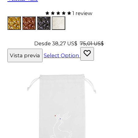
1 review
Color
Relleno de oro
Relleno rosa
RellenoCarbón
RellenoChampán
Desde
38,27 US$
75,01 US$
Vista previa
Select Option