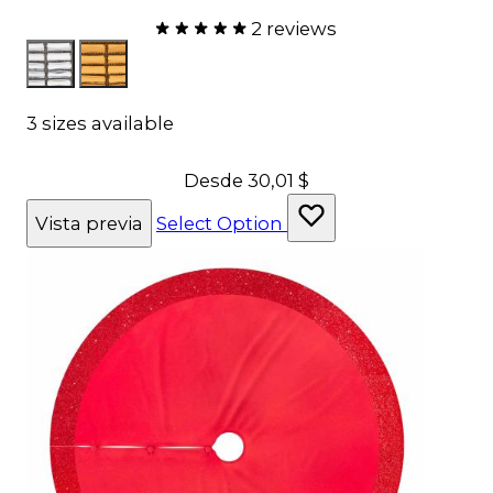
2 reviews
Color
QuintoPlata
FifthGold
3 sizes available
Desde
30,01 $
Vista previa
Select Option