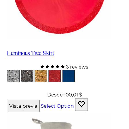
Luminous Tree Skirt
6 reviews
Color
LumSilver
LumCharcoal
LumGold
LumRed
LumNavy
Desde
100,01 $
Vista previa
Select Option