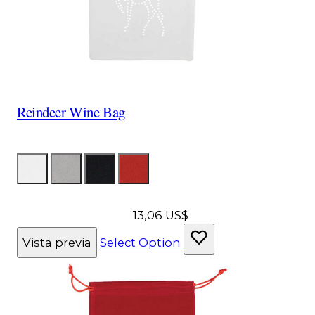
Reindeer Wine Bag
Color
Bolsa para vino blanca
BolsaDeVinoPlata
Bolsa de vino negra
Bolsa para vino roja
13,06 US$
Vista previa
Select Option