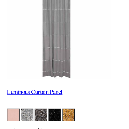
Luminous Curtain Panel
Color
FabBlushTerciopelo
LumSilver
LumCharcoal
LumBlack
LumGold