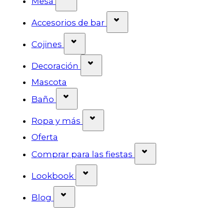
Mesa
Mostrar submenú para l
Accesorios de bar
Mostrar submenú para la categor
Cojines
Mostrar submenú para la cat
Decoración
Mascota
Mostrar submenú para la categorí
Baño
Mostrar submenú para la ca
Ropa y más
Oferta
Mostrar submenú 
Comprar para las fiestas
Mostrar submenú para la cate
Lookbook
Mostrar submenú para la categoría
Blog