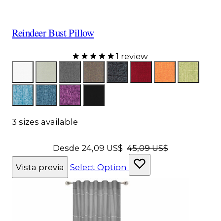
Reindeer Bust Pillow
1 review
Color
FabWhite
FabLinen
FabGray
FabBrown
FabBlack
FabRed
FabOrange
FabLim
FabAqua
FabRoyal
FabPurple
FabTerciopeloNegro
3 sizes available
Desde
24,09 US$
45,09 US$
Vista previa
Select Option