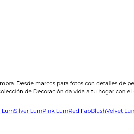
bra. Desde marcos para fotos con detalles de pedr
olección de Decoración da vida a tu hogar con el es
d
LumSilver
LumPink
LumRed
FabBlushVelvet
Lu