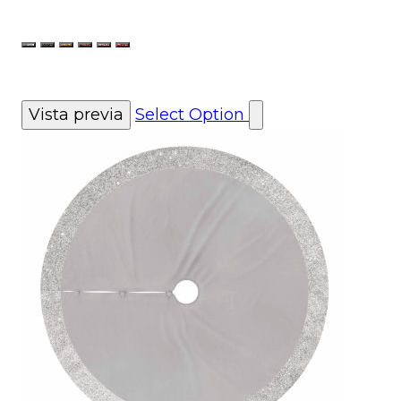
Color
LumSilver
LumCharcoal
LumGold
LumCopper
LumPink
LumRojoPlata
Vista previa
Select Option