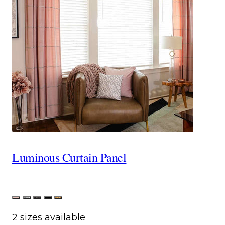
Luminous Curtain Panel
Color
FabBlushTerciopelo
LumSilver
LumCharcoal
LumBlack
LumGold
2 sizes available