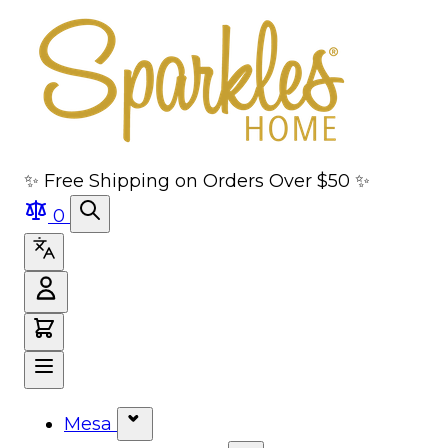
Saltar al contenido principal
Saltar a navegación
Ir a la búsqueda
Saltar al pie de página
✨ Free Shipping on Orders Over $50 ✨
0
Mesa