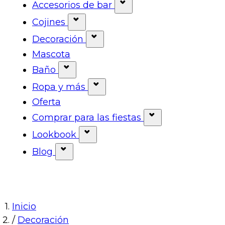
Mostrar submenú para la categorí
Accesorios de bar
Mostrar submenú para 
Cojines
Mostrar submenú para la categor
Decoración
Mostrar submenú para la cat
Mascota
Baño
Mostrar submenú para la categorí
Ropa y más
Mostrar submenú para la ca
Oferta
Comprar para las fiestas
Mostrar submenú
Lookbook
Mostrar submenú para la cate
Blog
Mostrar submenú para la categoría
Inicio
/
Decoración