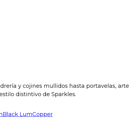
ería y cojines mullidos hasta portavelas, arte
tilo distintivo de Sparkles.
mBlack
LumCopper