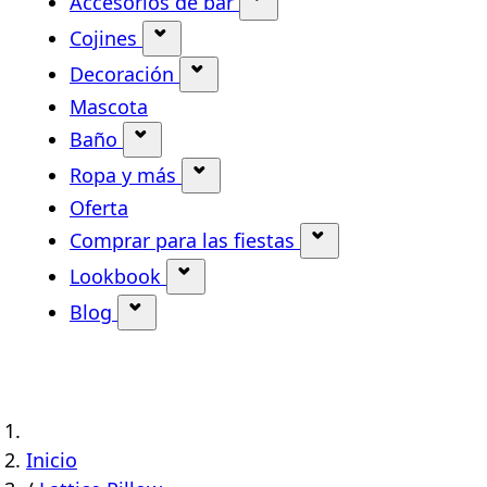
Accesorios de bar
Mostrar submenú para la
Cojines
Mostrar submenú para la categoría
Decoración
Mostrar submenú para la categ
Mascota
Baño
Mostrar submenú para la categoría 
Ropa y más
Mostrar submenú para la cate
Oferta
Comprar para las fiestas
Mostrar submenú p
Lookbook
Mostrar submenú para la catego
Blog
Mostrar submenú para la categoría B
Inicio