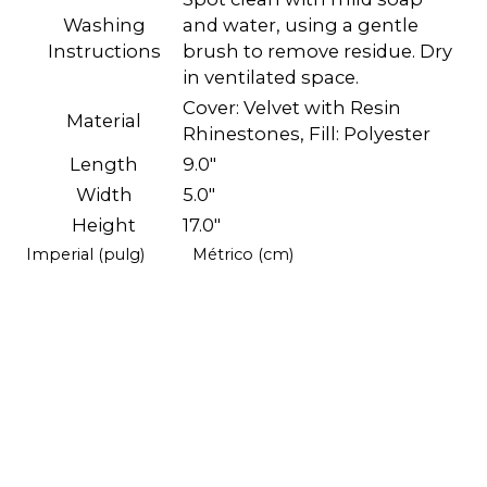
Washing
and water, using a gentle
Instructions
brush to remove residue. Dry
in ventilated space.
Cover: Velvet with Resin
Material
Rhinestones, Fill: Polyester
Length
9.0"
Width
5.0"
Height
17.0"
Imperial (pulg)
Métrico (cm)