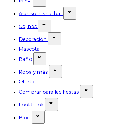
Mesa
Mostrar submenú para l
Accesorios de bar
Mostrar submenú para la categor
Cojines
Mostrar submenú para la cat
Decoración
Mascota
Mostrar submenú para la categorí
Baño
Mostrar submenú para la ca
Ropa y más
Oferta
Mostrar submenú 
Comprar para las fiestas
Mostrar submenú para la cate
Lookbook
Mostrar submenú para la categoría
Blog