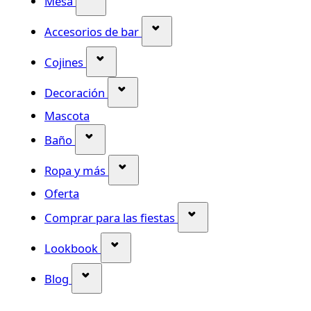
Mesa
Mostrar submenú para la ca
Accesorios de bar
Mostrar submenú para la categoría Co
Cojines
Mostrar submenú para la categor
Decoración
Mascota
Mostrar submenú para la categoría Bañ
Baño
Mostrar submenú para la categor
Ropa y más
Oferta
Mostrar submenú para
Comprar para las fiestas
Mostrar submenú para la categorí
Lookbook
Mostrar submenú para la categoría Blog
Blog