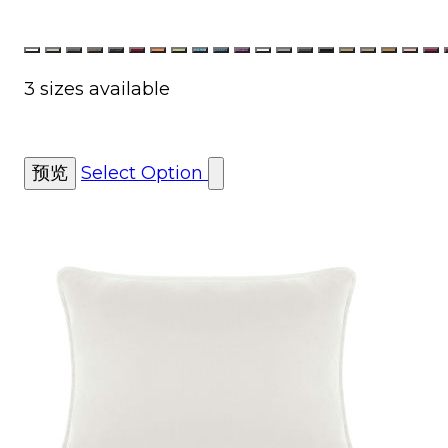
Color
White
Linen
Gray
Brown
Black
Red
Orange
Lime
Aqua
Royal
Purple
White Velvet
Silver Velvet
Charcoal Velvet
Black Velvet
Champagne
Taupe Ve
Gold V
Blus
F
3 sizes available
预览
Select Option