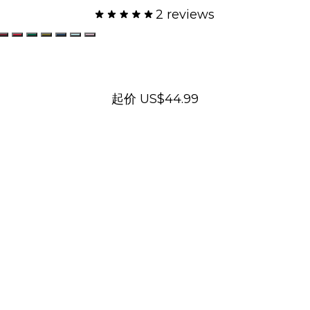
2 reviews
 Velvet
lvet
elvet
h Velvet
uchsia Velvet
Burgundy Velvet
Red Velvet
Emerald Velvet
Olive Velvet
Navy Velvet
Aqua Velvet
Lavender Velvet
起价
US$44.99