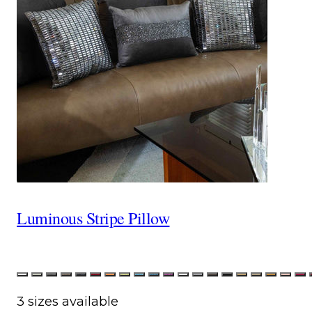
Luminous Stripe Pillow
Color
White
Linen
Gray
Brown
Black
Red
Orange
Lime
Aqua
Royal
Purple
White Velvet
Silver Velvet
Charcoal Velvet
Black Velvet
Champagne
Taupe Ve
Gold V
Blus
F
3 sizes available