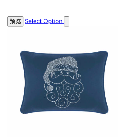
预览
Select Option