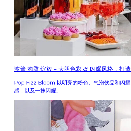
波普 泡腾 绽放 – 大胆色彩 & 闪耀风格，
Pop Fizz Bloom 以明亮的粉色、气泡
感，以及一抹闪耀。