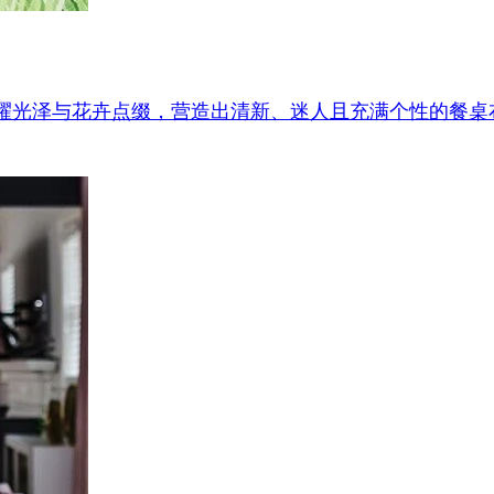
调、水钻的闪耀光泽与花卉点缀，营造出清新、迷人且充满个性