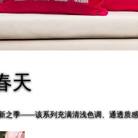
春天
系列迎接焕新之季——该系列充满清浅色调、通